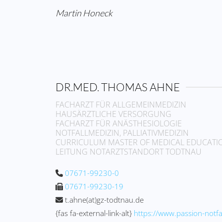
Martin Honeck
DR.MED. THOMAS AHNE
FACHARZT FÜR ALLGEMEINMEDIZIN
HAUSÄRZTLICHE VERSORGUNG
FACHARZT FÜR ANÄSTHESIOLOGIE
NOTFALLMEDIZIN, PALLIATIVMEDIZIN
CURRICULUM MASTER OF MEDICAL EDUCATI
LEITUNG NOTARZTSTANDORT TODTNAU
07671-99230-0
07671-99230-19
t.ahne(at)gz-todtnau.de
{fas fa-external-link-alt}
https://www.passion-notfa