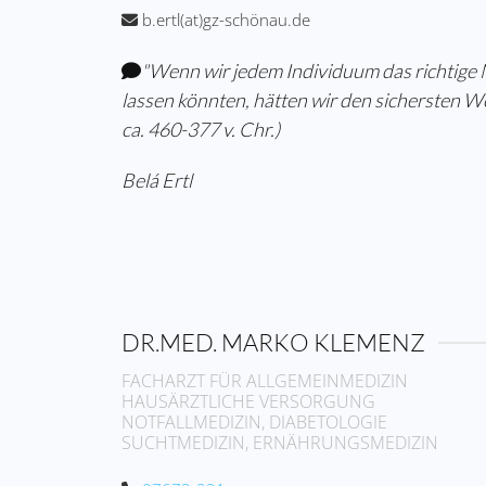
b.ertl(at)gz-schönau.de
"Wenn wir jedem Individuum das richtig
lassen könnten, hätten wir den sichersten W
ca. 460-377 v. Chr.)
Belá Ertl
DR.MED. MARKO KLEMENZ
FACHARZT FÜR ALLGEMEINMEDIZIN
HAUSÄRZTLICHE VERSORGUNG
NOTFALLMEDIZIN, DIABETOLOGIE
SUCHTMEDIZIN, ERNÄHRUNGSMEDIZIN