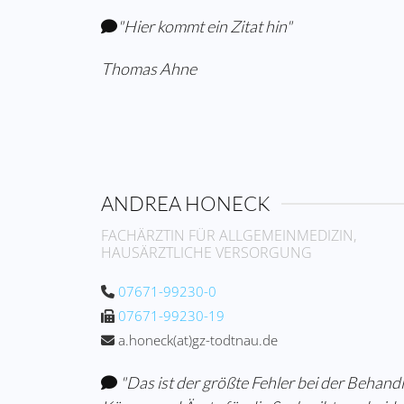
"Hier kommt ein Zitat hin"
Thomas Ahne
ANDREA HONECK
FACHÄRZTIN FÜR ALLGEMEINMEDIZIN,
HAUSÄRZTLICHE VERSORGUNG
07671-99230-0
07671-99230-19
a.honeck(at)gz-todtnau.de
"Das ist der größte Fehler bei der Behand