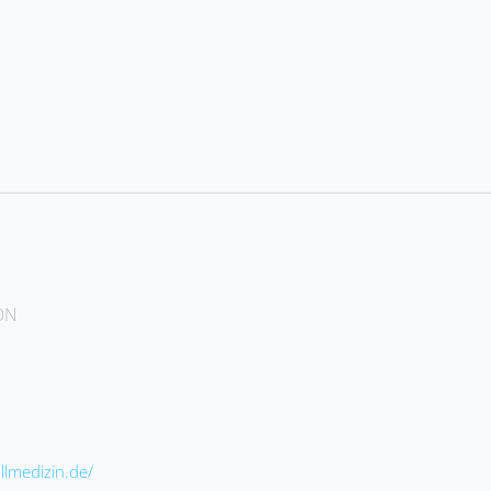
ON
llmedizin.de/