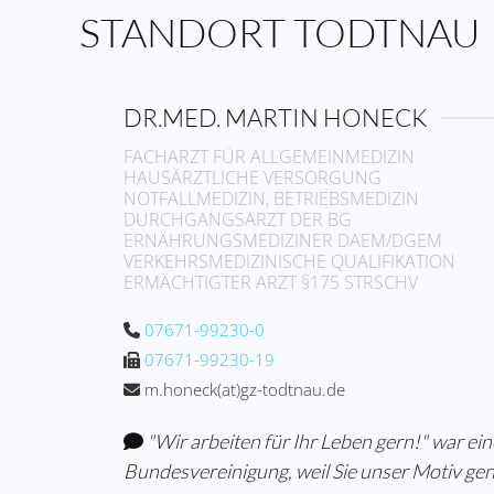
STANDORT TODTNAU
DR.MED. MARTIN HONECK
FACHARZT FÜR ALLGEMEINMEDIZIN
HAUSÄRZTLICHE VERSORGUNG
NOTFALLMEDIZIN, BETRIEBSMEDIZIN
DURCHGANGSARZT DER BG
ERNÄHRUNGSMEDIZINER DAEM/DGEM
VERKEHRSMEDIZINISCHE QUALIFIKATION
ERMÄCHTIGTER ARZT §175 STRSCHV
07671-99230-0
07671-99230-19
m.honeck(at)gz-todtnau.de
"Wir arbeiten für Ihr Leben gern!" war e
Bundesvereinigung, weil Sie unser Motiv gen