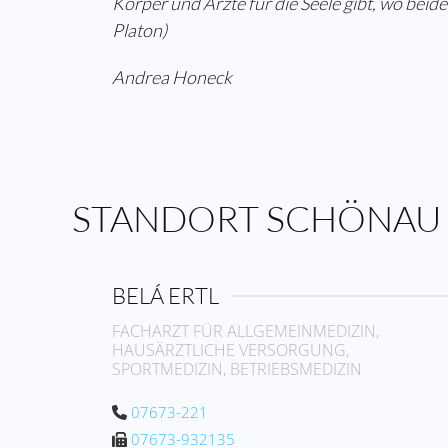
Körper und Ärzte für die Seele gibt, wo beid
Platon)
Andrea Honeck
STANDORT SCHÖNAU
BELÁ ERTL
FACHARZT FÜR ALLGEMEINMEDIZIN,
HAUSÄRZTLICHE VERSORGUNG,
SPORTMEDIZIN, BETRIEBSMEDIZIN
07673-221
07673-932135