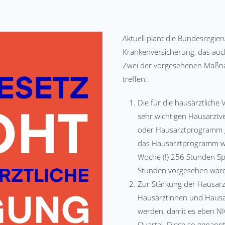
Aktuell plant die Bundesregie
Krankenversicherung, das auc
Zwei der vorgesehenen Maß
treffen:
Die für die hausärztlich
sehr wichtigen Hausarztv
oder Hausarztprogramm ge
das Hausarztprogramm wa
Woche (!) 256 Stunden Sp
Stunden vorgesehen wäre
Zur Stärkung der Hausarz
Hausärztinnen und Hausär
werden, damit es eben NIC
Quartal. Diese so genannt