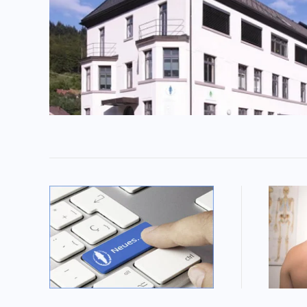
He
Lesenswertes rund um
das Gesundheitszentrum