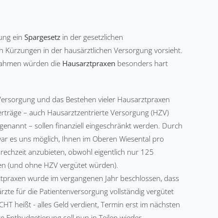
rung ein
Spargesetz
in der gesetzlichen
h Kürzungen in der hausärztlichen Versorgung vorsieht.
nahmen würden die
Hausarztpraxen
besonders hart
e Versorgung und das Bestehen vieler Hausarztpraxen
erträge – auch Hausarztzentrierte Versorgung (HZV)
nannt – sollen finanziell eingeschränkt werden. Durch
r es uns möglich, Ihnen im Oberen Wiesental pro
rechzeit anzubieten, obwohl eigentlich nur 125
n (und ohne HZV vergütet würden).
tpraxen wurde im vergangenen Jahr beschlossen, dass
zte für die Patientenversorgung vollständig vergütet
HT heißt - alles Geld verdient, Termin erst im nächsten
e Entbudgetierung soll nun in Teilen wieder