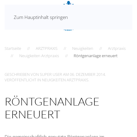
Zum Hauptinhalt springen
Startseite
ARZTPRAXIS
Neuigkeiten
Arztpraxis
Neuigkeiten Arztpraxis
Röntgenanlage erneuert
GESCHRIEBEN VON SUPER USER AM
06. DEZEMBER 2014
.
VERÖFFENTLICHT IN
NEUIGKEITEN ARZTPRAXIS
.
RÖNTGENANLAGE
ERNEUERT
Die gemeinschaftlich genutzte Röntgenanlage im