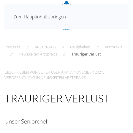
Zum Hauptinhalt springen
Startseite
ARZTPRAXIS
Neuigkeiten
Arztpraxis
Neuigkeiten Arztpraxis
Trauriger Verlust
GESCHRIEBEN VON SUPER USER AM
17. NOVEMBER 2021
.
VERÖFFENTLICHT IN
NEUIGKEITEN ARZTPRAXIS
.
TRAURIGER VERLUST
Unser Seniorchef